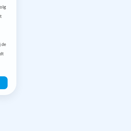
olg
t
j de
dt