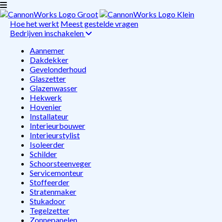
Hoe het werkt
Meest gestelde vragen
Bedrijven inschakelen
Aannemer
Dakdekker
Gevelonderhoud
Glaszetter
Glazenwasser
Hekwerk
Hovenier
Installateur
Interieurbouwer
Interieurstylist
Isoleerder
Schilder
Schoorsteenveger
Servicemonteur
Stoffeerder
Stratenmaker
Stukadoor
Tegelzetter
Zonnepanelen