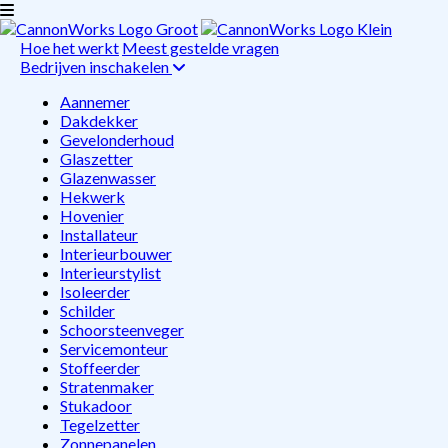
Hoe het werkt
Meest gestelde vragen
Bedrijven inschakelen
Aannemer
Dakdekker
Gevelonderhoud
Glaszetter
Glazenwasser
Hekwerk
Hovenier
Installateur
Interieurbouwer
Interieurstylist
Isoleerder
Schilder
Schoorsteenveger
Servicemonteur
Stoffeerder
Stratenmaker
Stukadoor
Tegelzetter
Zonnepanelen