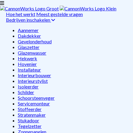
Hoe het werkt
Meest gestelde vragen
Bedrijven inschakelen
Aannemer
Dakdekker
Gevelonderhoud
Glaszetter
Glazenwasser
Hekwerk
Hovenier
Installateur
Interieurbouwer
Interieurstylist
Isoleerder
Schilder
Schoorsteenveger
Servicemonteur
Stoffeerder
Stratenmaker
Stukadoor
Tegelzetter
Zonnepanelen