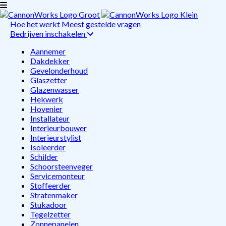
Hoe het werkt
Meest gestelde vragen
Bedrijven inschakelen
Aannemer
Dakdekker
Gevelonderhoud
Glaszetter
Glazenwasser
Hekwerk
Hovenier
Installateur
Interieurbouwer
Interieurstylist
Isoleerder
Schilder
Schoorsteenveger
Servicemonteur
Stoffeerder
Stratenmaker
Stukadoor
Tegelzetter
Zonnepanelen