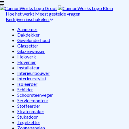
Hoe het werkt
Meest gestelde vragen
Bedrijven inschakelen
Aannemer
Dakdekker
Gevelonderhoud
Glaszetter
Glazenwasser
Hekwerk
Hovenier
Installateur
Interieurbouwer
Interieurstylist
Isoleerder
Schilder
Schoorsteenveger
Servicemonteur
Stoffeerder
Stratenmaker
Stukadoor
Tegelzetter
Zonnepanelen