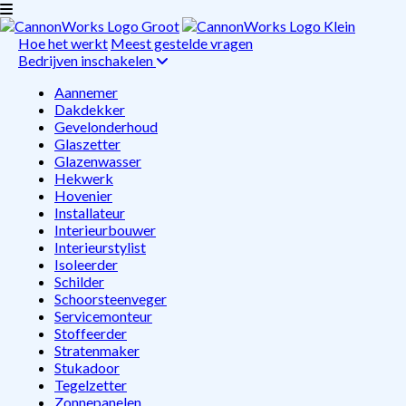
Hoe het werkt
Meest gestelde vragen
Bedrijven inschakelen
Aannemer
Dakdekker
Gevelonderhoud
Glaszetter
Glazenwasser
Hekwerk
Hovenier
Installateur
Interieurbouwer
Interieurstylist
Isoleerder
Schilder
Schoorsteenveger
Servicemonteur
Stoffeerder
Stratenmaker
Stukadoor
Tegelzetter
Zonnepanelen