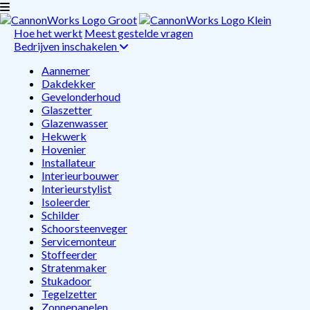
Hoe het werkt
Meest gestelde vragen
Bedrijven inschakelen
Aannemer
Dakdekker
Gevelonderhoud
Glaszetter
Glazenwasser
Hekwerk
Hovenier
Installateur
Interieurbouwer
Interieurstylist
Isoleerder
Schilder
Schoorsteenveger
Servicemonteur
Stoffeerder
Stratenmaker
Stukadoor
Tegelzetter
Zonnepanelen