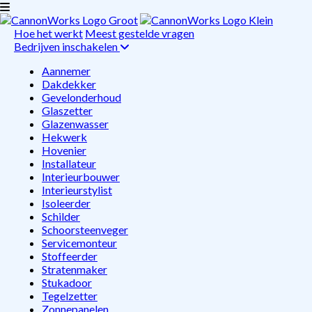
Hoe het werkt
Meest gestelde vragen
Bedrijven inschakelen
Aannemer
Dakdekker
Gevelonderhoud
Glaszetter
Glazenwasser
Hekwerk
Hovenier
Installateur
Interieurbouwer
Interieurstylist
Isoleerder
Schilder
Schoorsteenveger
Servicemonteur
Stoffeerder
Stratenmaker
Stukadoor
Tegelzetter
Zonnepanelen