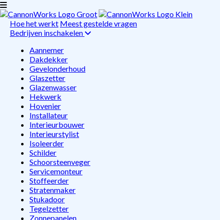
Hoe het werkt
Meest gestelde vragen
Bedrijven inschakelen
Aannemer
Dakdekker
Gevelonderhoud
Glaszetter
Glazenwasser
Hekwerk
Hovenier
Installateur
Interieurbouwer
Interieurstylist
Isoleerder
Schilder
Schoorsteenveger
Servicemonteur
Stoffeerder
Stratenmaker
Stukadoor
Tegelzetter
Zonnepanelen