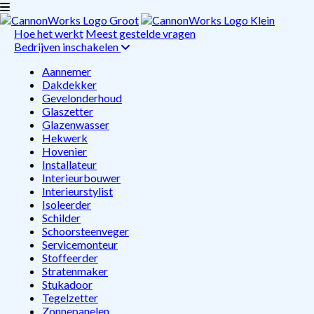
Hoe het werkt
Meest gestelde vragen
Bedrijven inschakelen
Aannemer
Dakdekker
Gevelonderhoud
Glaszetter
Glazenwasser
Hekwerk
Hovenier
Installateur
Interieurbouwer
Interieurstylist
Isoleerder
Schilder
Schoorsteenveger
Servicemonteur
Stoffeerder
Stratenmaker
Stukadoor
Tegelzetter
Zonnepanelen