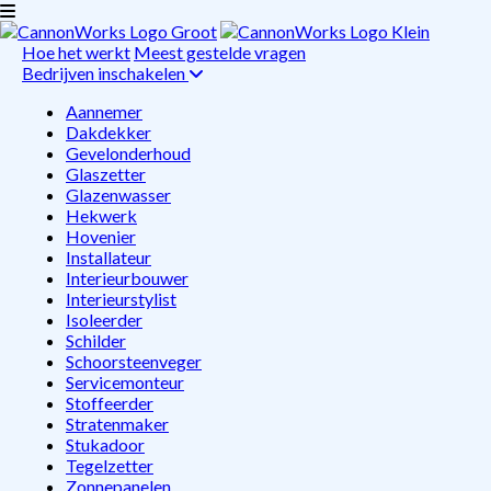
Hoe het werkt
Meest gestelde vragen
Bedrijven inschakelen
Aannemer
Dakdekker
Gevelonderhoud
Glaszetter
Glazenwasser
Hekwerk
Hovenier
Installateur
Interieurbouwer
Interieurstylist
Isoleerder
Schilder
Schoorsteenveger
Servicemonteur
Stoffeerder
Stratenmaker
Stukadoor
Tegelzetter
Zonnepanelen