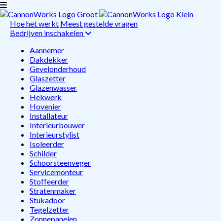
Hoe het werkt
Meest gestelde vragen
Bedrijven inschakelen
Aannemer
Dakdekker
Gevelonderhoud
Glaszetter
Glazenwasser
Hekwerk
Hovenier
Installateur
Interieurbouwer
Interieurstylist
Isoleerder
Schilder
Schoorsteenveger
Servicemonteur
Stoffeerder
Stratenmaker
Stukadoor
Tegelzetter
Zonnepanelen