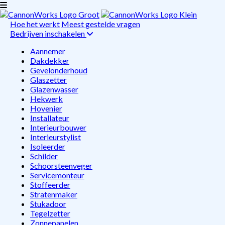
Hoe het werkt
Meest gestelde vragen
Bedrijven inschakelen
Aannemer
Dakdekker
Gevelonderhoud
Glaszetter
Glazenwasser
Hekwerk
Hovenier
Installateur
Interieurbouwer
Interieurstylist
Isoleerder
Schilder
Schoorsteenveger
Servicemonteur
Stoffeerder
Stratenmaker
Stukadoor
Tegelzetter
Zonnepanelen