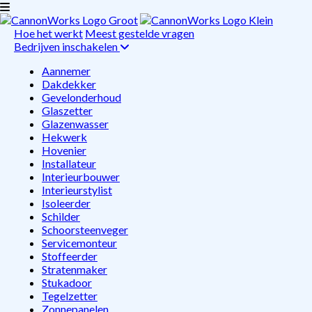
Hoe het werkt
Meest gestelde vragen
Bedrijven inschakelen
Aannemer
Dakdekker
Gevelonderhoud
Glaszetter
Glazenwasser
Hekwerk
Hovenier
Installateur
Interieurbouwer
Interieurstylist
Isoleerder
Schilder
Schoorsteenveger
Servicemonteur
Stoffeerder
Stratenmaker
Stukadoor
Tegelzetter
Zonnepanelen