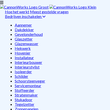
Hoe het werkt
Meest gestelde vragen
Bedrijven inschakelen
Aannemer
Dakdekker
Gevelonderhoud
Glaszetter
Glazenwasser
Hekwerk
Hovenier
Installateur
Interieurbouwer
Interieurstylist
Isoleerder
Schilder
Schoorsteenveger
Servicemonteur
Stoffeerder
Stratenmaker
Stukadoor
Tegelzetter
Zonnepanelen