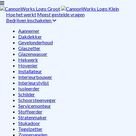
Hoe het werkt
Meest gestelde vragen
Bedrijven inschakelen
Aannemer
Dakdekker
Gevelonderhoud
Glaszetter
Glazenwasser
Hekwerk
Hovenier
Installateur
Interieurbouwer
Interieurstylist
Isoleerder
Schilder
Schoorsteenveger
Servicemonteur
Stoffeerder
Stratenmaker
Stukadoor
Tegelzetter
Zonnepanelen