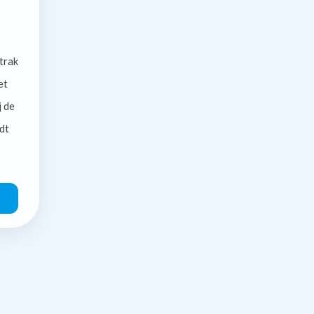
trak
et
j de
dt
O