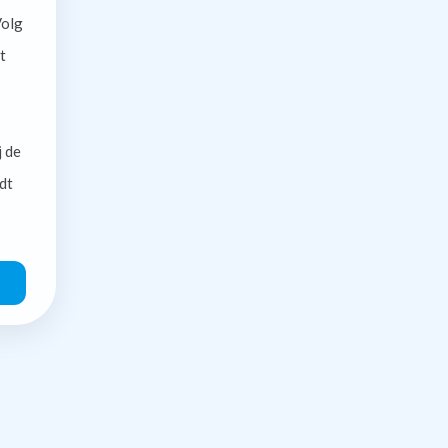
olg
t
j de
dt