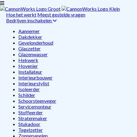
Hoe het werkt
Meest gestelde vragen
Bedrijven inschakelen
Aannemer
Dakdekker
Gevelonderhoud
Glaszetter
Glazenwasser
Hekwerk
Hovenier
Installateur
Interieurbouwer
Interieurstylist
Isoleerder
Schilder
Schoorsteenveger
Servicemonteur
Stoffeerder
Stratenmaker
Stukadoor
Tegelzetter
Zonnepanelen