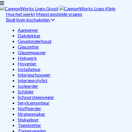
Hoe het werkt
Meest gestelde vragen
Bedrijven inschakelen
Aannemer
Dakdekker
Gevelonderhoud
Glaszetter
Glazenwasser
Hekwerk
Hovenier
Installateur
Interieurbouwer
Interieurstylist
Isoleerder
Schilder
Schoorsteenveger
Servicemonteur
Stoffeerder
Stratenmaker
Stukadoor
Tegelzetter
Zonnepanelen