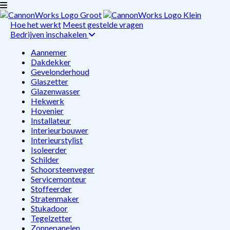
Hoe het werkt
Meest gestelde vragen
Bedrijven inschakelen
Aannemer
Dakdekker
Gevelonderhoud
Glaszetter
Glazenwasser
Hekwerk
Hovenier
Installateur
Interieurbouwer
Interieurstylist
Isoleerder
Schilder
Schoorsteenveger
Servicemonteur
Stoffeerder
Stratenmaker
Stukadoor
Tegelzetter
Zonnepanelen