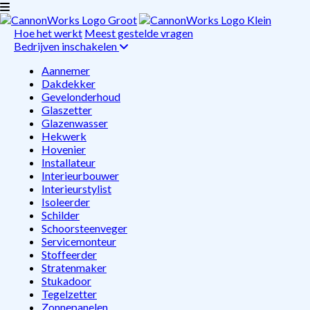
Hoe het werkt
Meest gestelde vragen
Bedrijven inschakelen
Aannemer
Dakdekker
Gevelonderhoud
Glaszetter
Glazenwasser
Hekwerk
Hovenier
Installateur
Interieurbouwer
Interieurstylist
Isoleerder
Schilder
Schoorsteenveger
Servicemonteur
Stoffeerder
Stratenmaker
Stukadoor
Tegelzetter
Zonnepanelen