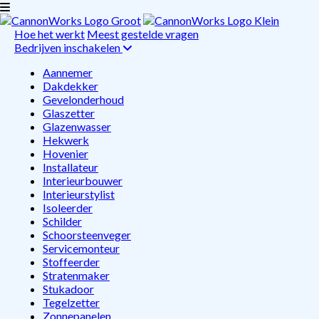
Hoe het werkt
Meest gestelde vragen
Bedrijven inschakelen
Aannemer
Dakdekker
Gevelonderhoud
Glaszetter
Glazenwasser
Hekwerk
Hovenier
Installateur
Interieurbouwer
Interieurstylist
Isoleerder
Schilder
Schoorsteenveger
Servicemonteur
Stoffeerder
Stratenmaker
Stukadoor
Tegelzetter
Zonnepanelen