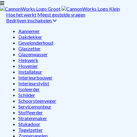
Hoe het werkt
Meest gestelde vragen
Bedrijven inschakelen
Aannemer
Dakdekker
Gevelonderhoud
Glaszetter
Glazenwasser
Hekwerk
Hovenier
Installateur
Interieurbouwer
Interieurstylist
Isoleerder
Schilder
Schoorsteenveger
Servicemonteur
Stoffeerder
Stratenmaker
Stukadoor
Tegelzetter
Zonnepanelen