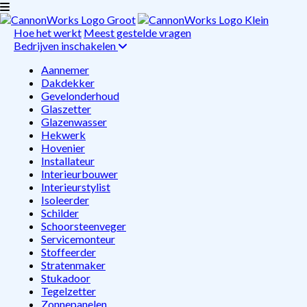
Hoe het werkt
Meest gestelde vragen
Bedrijven inschakelen
Aannemer
Dakdekker
Gevelonderhoud
Glaszetter
Glazenwasser
Hekwerk
Hovenier
Installateur
Interieurbouwer
Interieurstylist
Isoleerder
Schilder
Schoorsteenveger
Servicemonteur
Stoffeerder
Stratenmaker
Stukadoor
Tegelzetter
Zonnepanelen