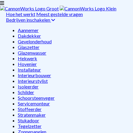
Hoe het werkt
Meest gestelde vragen
Bedrijven inschakelen
Aannemer
Dakdekker
Gevelonderhoud
Glaszetter
Glazenwasser
Hekwerk
Hovenier
Installateur
Interieurbouwer
Interieurstylist
Isoleerder
Schilder
Schoorsteenveger
Servicemonteur
Stoffeerder
Stratenmaker
Stukadoor
Tegelzetter
Zonnepanelen