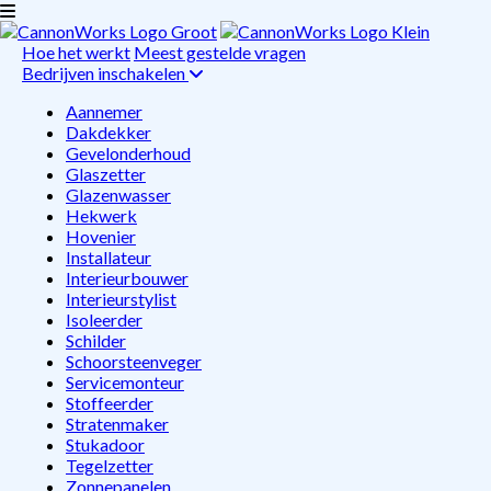
Hoe het werkt
Meest gestelde vragen
Bedrijven inschakelen
Aannemer
Dakdekker
Gevelonderhoud
Glaszetter
Glazenwasser
Hekwerk
Hovenier
Installateur
Interieurbouwer
Interieurstylist
Isoleerder
Schilder
Schoorsteenveger
Servicemonteur
Stoffeerder
Stratenmaker
Stukadoor
Tegelzetter
Zonnepanelen