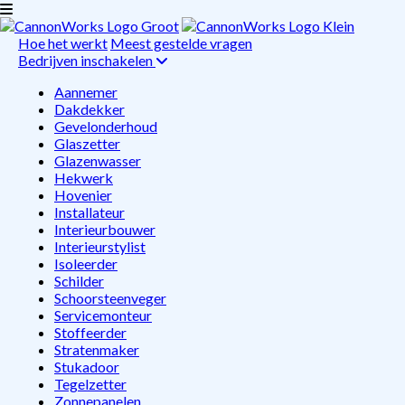
Hoe het werkt
Meest gestelde vragen
Bedrijven inschakelen
Aannemer
Dakdekker
Gevelonderhoud
Glaszetter
Glazenwasser
Hekwerk
Hovenier
Installateur
Interieurbouwer
Interieurstylist
Isoleerder
Schilder
Schoorsteenveger
Servicemonteur
Stoffeerder
Stratenmaker
Stukadoor
Tegelzetter
Zonnepanelen