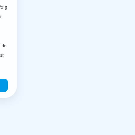
olg
t
j de
dt