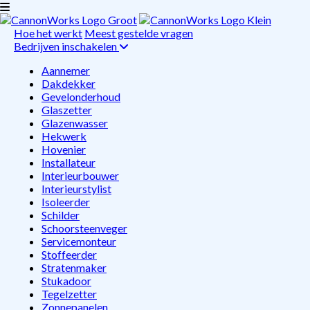
Hoe het werkt
Meest gestelde vragen
Bedrijven inschakelen
Aannemer
Dakdekker
Gevelonderhoud
Glaszetter
Glazenwasser
Hekwerk
Hovenier
Installateur
Interieurbouwer
Interieurstylist
Isoleerder
Schilder
Schoorsteenveger
Servicemonteur
Stoffeerder
Stratenmaker
Stukadoor
Tegelzetter
Zonnepanelen