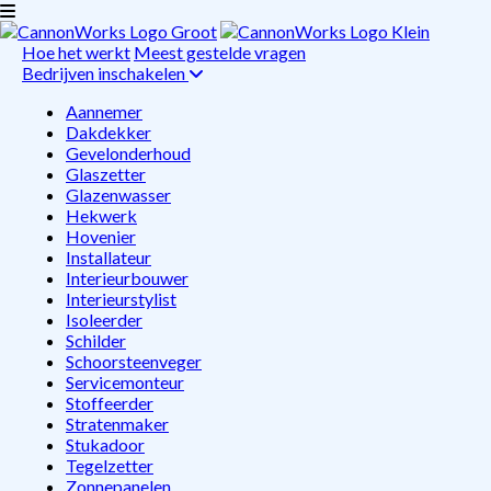
Hoe het werkt
Meest gestelde vragen
Bedrijven inschakelen
Aannemer
Dakdekker
Gevelonderhoud
Glaszetter
Glazenwasser
Hekwerk
Hovenier
Installateur
Interieurbouwer
Interieurstylist
Isoleerder
Schilder
Schoorsteenveger
Servicemonteur
Stoffeerder
Stratenmaker
Stukadoor
Tegelzetter
Zonnepanelen