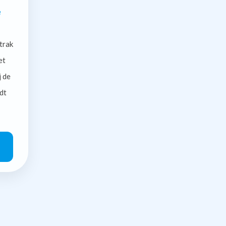
e
trak
et
j de
dt