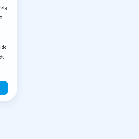
olg
t
j de
dt