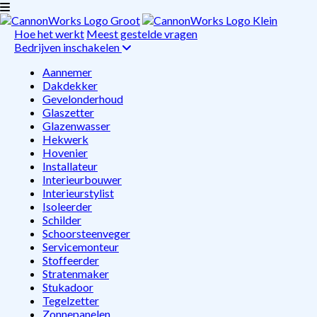
Hoe het werkt
Meest gestelde vragen
Bedrijven inschakelen
Aannemer
Dakdekker
Gevelonderhoud
Glaszetter
Glazenwasser
Hekwerk
Hovenier
Installateur
Interieurbouwer
Interieurstylist
Isoleerder
Schilder
Schoorsteenveger
Servicemonteur
Stoffeerder
Stratenmaker
Stukadoor
Tegelzetter
Zonnepanelen