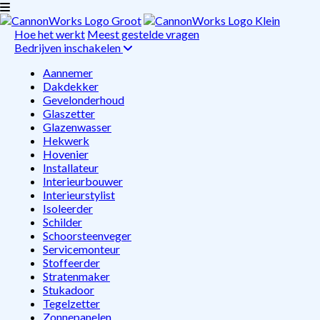
Hoe het werkt
Meest gestelde vragen
Bedrijven inschakelen
Aannemer
Dakdekker
Gevelonderhoud
Glaszetter
Glazenwasser
Hekwerk
Hovenier
Installateur
Interieurbouwer
Interieurstylist
Isoleerder
Schilder
Schoorsteenveger
Servicemonteur
Stoffeerder
Stratenmaker
Stukadoor
Tegelzetter
Zonnepanelen