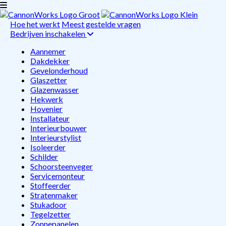
Hoe het werkt
Meest gestelde vragen
Bedrijven inschakelen
Aannemer
Dakdekker
Gevelonderhoud
Glaszetter
Glazenwasser
Hekwerk
Hovenier
Installateur
Interieurbouwer
Interieurstylist
Isoleerder
Schilder
Schoorsteenveger
Servicemonteur
Stoffeerder
Stratenmaker
Stukadoor
Tegelzetter
Zonnepanelen