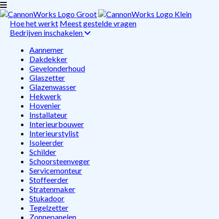
Hoe het werkt
Meest gestelde vragen
Bedrijven inschakelen
Aannemer
Dakdekker
Gevelonderhoud
Glaszetter
Glazenwasser
Hekwerk
Hovenier
Installateur
Interieurbouwer
Interieurstylist
Isoleerder
Schilder
Schoorsteenveger
Servicemonteur
Stoffeerder
Stratenmaker
Stukadoor
Tegelzetter
Zonnepanelen