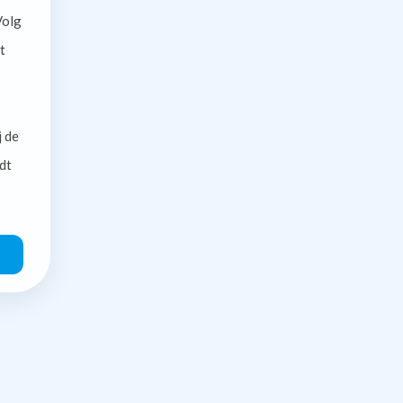
olg
t
j de
dt