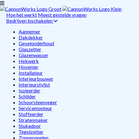
Hoe het werkt
Meest gestelde vragen
Bedrijven inschakelen
Aannemer
Dakdekker
Gevelonderhoud
Glaszetter
Glazenwasser
Hekwerk
Hovenier
Installateur
Interieurbouwer
Interieurstylist
Isoleerder
Schilder
Schoorsteenveger
Servicemonteur
Stoffeerder
Stratenmaker
Stukadoor
Tegelzetter
Zonnepanelen