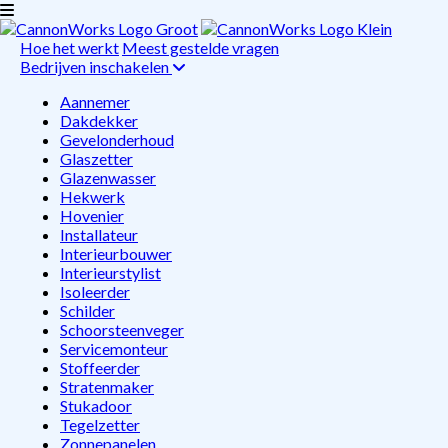
Hoe het werkt
Meest gestelde vragen
Bedrijven inschakelen
Aannemer
Dakdekker
Gevelonderhoud
Glaszetter
Glazenwasser
Hekwerk
Hovenier
Installateur
Interieurbouwer
Interieurstylist
Isoleerder
Schilder
Schoorsteenveger
Servicemonteur
Stoffeerder
Stratenmaker
Stukadoor
Tegelzetter
Zonnepanelen