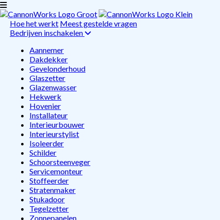
Hoe het werkt
Meest gestelde vragen
Bedrijven inschakelen
Aannemer
Dakdekker
Gevelonderhoud
Glaszetter
Glazenwasser
Hekwerk
Hovenier
Installateur
Interieurbouwer
Interieurstylist
Isoleerder
Schilder
Schoorsteenveger
Servicemonteur
Stoffeerder
Stratenmaker
Stukadoor
Tegelzetter
Zonnepanelen