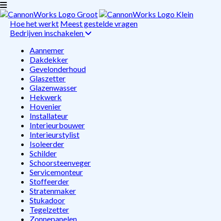
Hoe het werkt
Meest gestelde vragen
Bedrijven inschakelen
Aannemer
Dakdekker
Gevelonderhoud
Glaszetter
Glazenwasser
Hekwerk
Hovenier
Installateur
Interieurbouwer
Interieurstylist
Isoleerder
Schilder
Schoorsteenveger
Servicemonteur
Stoffeerder
Stratenmaker
Stukadoor
Tegelzetter
Zonnepanelen