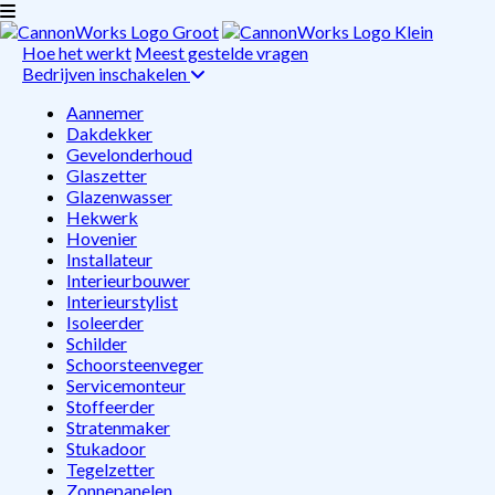
Hoe het werkt
Meest gestelde vragen
Bedrijven inschakelen
Aannemer
Dakdekker
Gevelonderhoud
Glaszetter
Glazenwasser
Hekwerk
Hovenier
Installateur
Interieurbouwer
Interieurstylist
Isoleerder
Schilder
Schoorsteenveger
Servicemonteur
Stoffeerder
Stratenmaker
Stukadoor
Tegelzetter
Zonnepanelen