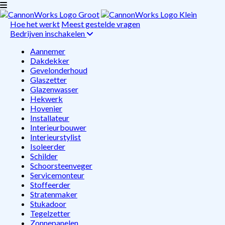
Hoe het werkt
Meest gestelde vragen
Bedrijven inschakelen
Aannemer
Dakdekker
Gevelonderhoud
Glaszetter
Glazenwasser
Hekwerk
Hovenier
Installateur
Interieurbouwer
Interieurstylist
Isoleerder
Schilder
Schoorsteenveger
Servicemonteur
Stoffeerder
Stratenmaker
Stukadoor
Tegelzetter
Zonnepanelen