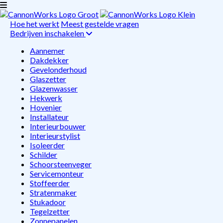
Hoe het werkt
Meest gestelde vragen
Bedrijven inschakelen
Aannemer
Dakdekker
Gevelonderhoud
Glaszetter
Glazenwasser
Hekwerk
Hovenier
Installateur
Interieurbouwer
Interieurstylist
Isoleerder
Schilder
Schoorsteenveger
Servicemonteur
Stoffeerder
Stratenmaker
Stukadoor
Tegelzetter
Zonnepanelen