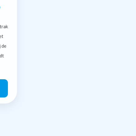
e
trak
et
j de
dt