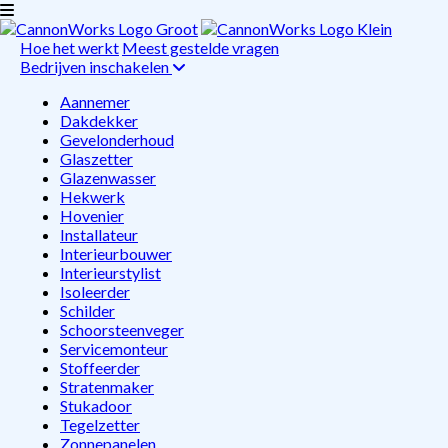
Hoe het werkt
Meest gestelde vragen
Bedrijven inschakelen
Aannemer
Dakdekker
Gevelonderhoud
Glaszetter
Glazenwasser
Hekwerk
Hovenier
Installateur
Interieurbouwer
Interieurstylist
Isoleerder
Schilder
Schoorsteenveger
Servicemonteur
Stoffeerder
Stratenmaker
Stukadoor
Tegelzetter
Zonnepanelen