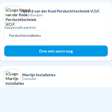
Sjoerd van der Kooi Persluchttechniek V.O.F.
Noardburgum
Gespecialiseerd in:
Persluchtinstallaties
Doe een aanvraag
Martijn Installaties
Damwâld
Gespecialiseerd in:
Waterleidingen
Sanitair
CV installatie