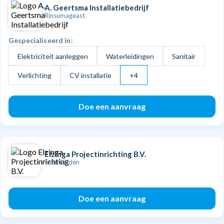
A. Geertsma Installatiebedrijf
Rinsumageast
Gespecialiseerd in:
Elektriciteit aanleggen
Waterleidingen
Sanitair
Verlichting
CV installatie
+4
Doe een aanvraag
Elzinga Projectinrichting B.V.
Feanwâlden
Doe een aanvraag