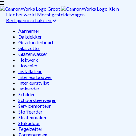
Hoe het werkt
Meest gestelde vragen
Bedrijven inschakelen
Aannemer
Dakdekker
Gevelonderhoud
Glaszetter
Glazenwasser
Hekwerk
Hovenier
Installateur
Interieurbouwer
Interieurstylist
Isoleerder
Schilder
Schoorsteenveger
Servicemonteur
Stoffeerder
Stratenmaker
Stukadoor
Tegelzetter
Zonnepanelen