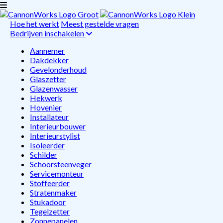
Hoe het werkt
Meest gestelde vragen
Bedrijven inschakelen
Aannemer
Dakdekker
Gevelonderhoud
Glaszetter
Glazenwasser
Hekwerk
Hovenier
Installateur
Interieurbouwer
Interieurstylist
Isoleerder
Schilder
Schoorsteenveger
Servicemonteur
Stoffeerder
Stratenmaker
Stukadoor
Tegelzetter
Zonnepanelen