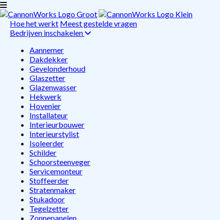
Hoe het werkt
Meest gestelde vragen
Bedrijven inschakelen
Aannemer
Dakdekker
Gevelonderhoud
Glaszetter
Glazenwasser
Hekwerk
Hovenier
Installateur
Interieurbouwer
Interieurstylist
Isoleerder
Schilder
Schoorsteenveger
Servicemonteur
Stoffeerder
Stratenmaker
Stukadoor
Tegelzetter
Zonnepanelen