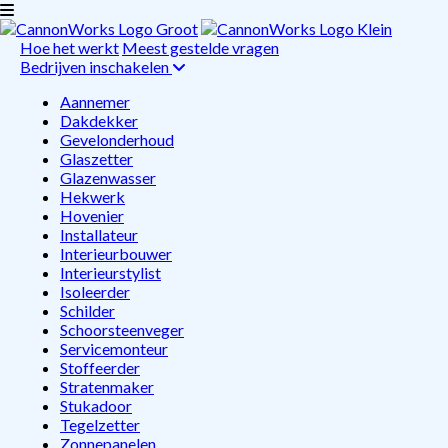
Hoe het werkt
Meest gestelde vragen
Bedrijven inschakelen
Aannemer
Dakdekker
Gevelonderhoud
Glaszetter
Glazenwasser
Hekwerk
Hovenier
Installateur
Interieurbouwer
Interieurstylist
Isoleerder
Schilder
Schoorsteenveger
Servicemonteur
Stoffeerder
Stratenmaker
Stukadoor
Tegelzetter
Zonnepanelen