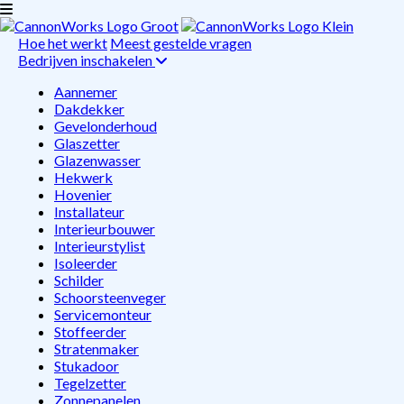
Hoe het werkt
Meest gestelde vragen
Bedrijven inschakelen
Aannemer
Dakdekker
Gevelonderhoud
Glaszetter
Glazenwasser
Hekwerk
Hovenier
Installateur
Interieurbouwer
Interieurstylist
Isoleerder
Schilder
Schoorsteenveger
Servicemonteur
Stoffeerder
Stratenmaker
Stukadoor
Tegelzetter
Zonnepanelen