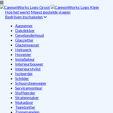
Hoe het werkt
Meest gestelde vragen
Bedrijven inschakelen
Aannemer
Dakdekker
Gevelonderhoud
Glaszetter
Glazenwasser
Hekwerk
Hovenier
Installateur
Interieurbouwer
Interieurstylist
Isoleerder
Schilder
Schoorsteenveger
Servicemonteur
Stoffeerder
Stratenmaker
Stukadoor
Tegelzetter
Zonnepanelen