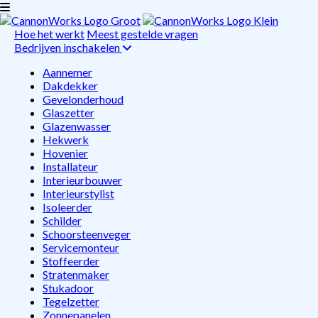
Hoe het werkt
Meest gestelde vragen
Bedrijven inschakelen
Aannemer
Dakdekker
Gevelonderhoud
Glaszetter
Glazenwasser
Hekwerk
Hovenier
Installateur
Interieurbouwer
Interieurstylist
Isoleerder
Schilder
Schoorsteenveger
Servicemonteur
Stoffeerder
Stratenmaker
Stukadoor
Tegelzetter
Zonnepanelen