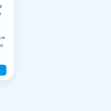
g
t
j de
dt