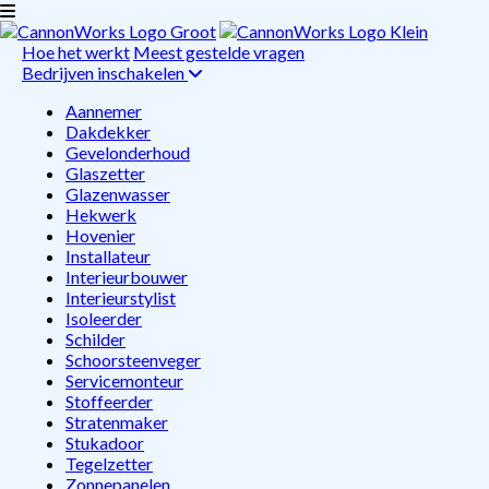
Hoe het werkt
Meest gestelde vragen
Bedrijven inschakelen
Aannemer
Dakdekker
Gevelonderhoud
Glaszetter
Glazenwasser
Hekwerk
Hovenier
Installateur
Interieurbouwer
Interieurstylist
Isoleerder
Schilder
Schoorsteenveger
Servicemonteur
Stoffeerder
Stratenmaker
Stukadoor
Tegelzetter
Zonnepanelen