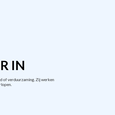
R IN
d of verduurzaming. Zij werken
rlopen.