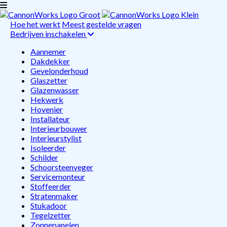
Hoe het werkt
Meest gestelde vragen
Bedrijven inschakelen
Aannemer
Dakdekker
Gevelonderhoud
Glaszetter
Glazenwasser
Hekwerk
Hovenier
Installateur
Interieurbouwer
Interieurstylist
Isoleerder
Schilder
Schoorsteenveger
Servicemonteur
Stoffeerder
Stratenmaker
Stukadoor
Tegelzetter
Zonnepanelen