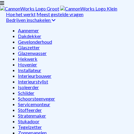
Hoe het werkt
Meest gestelde vragen
Bedrijven inschakelen
Aannemer
Dakdekker
Gevelonderhoud
Glaszetter
Glazenwasser
Hekwerk
Hovenier
Installateur
Interieurbouwer
Interieurstylist
Isoleerder
Schilder
Schoorsteenveger
Servicemonteur
Stoffeerder
Stratenmaker
Stukadoor
Tegelzetter
Zonnepanelen